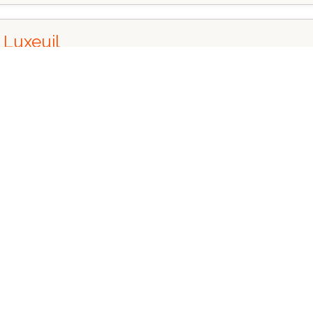
 Luxeuil
:00
à 16:30
les Bains
Entrée libre