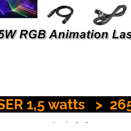
SER 1,5 watts >
26
au lieu de
289 €